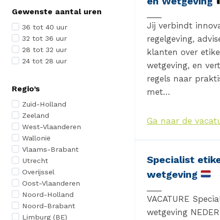
en Wetgeving
Gewenste aantal uren
Jij verbindt innov
36 tot 40 uur
regelgeving, advis
32 tot 36 uur
28 tot 32 uur
klanten over etike
24 tot 28 uur
wetgeving, en ver
regels naar prakt
Regio’s
met…
Zuid-Holland
Zeeland
Ga naar de vacat
West-Vlaanderen
Wallonië
Vlaams-Brabant
Specialist etik
Utrecht
Overijssel
wetgeving
Oost-Vlaanderen
Noord-Holland
VACATURE Speciali
Noord-Brabant
wetgeving NEDE
Limburg (BE)