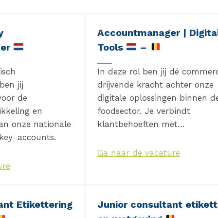
y
Accountmanager | Digita
ger
Tools
–
isch
In deze rol ben jij dé commerc
en jij
drijvende kracht achter onze
voor de
digitale oplossingen binnen d
ikkeling en
foodsector. Je verbindt
an onze nationale
klantbehoeften met…
 key-accounts.
Ga naar de vacature
ure
nt Etikettering
Junior consultant etikett