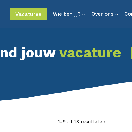
Vacatures
Wie ben jij?
Over ons
Co
ind jouw
vacature
1-9 of 13 resultaten