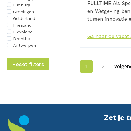
FULLTIME Als Speci
Limburg
en Wetgeving ben 
Groningen
Gelderland
tussen innovatie
Friesland
Flevoland
Ga naar de vacat
Drenthe
Antwerpen
Reset filters
N
1
2
Volgen
a
v
i
g
Zet je t
a