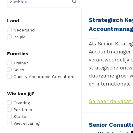
Strategisch Ke
Land
Accountmana
Nederland
België
Als Senior Strateg
Accountmanager b
Functies
verantwoordelijk 
Trainer
strategische ontw
Sales
duurzame groei v
Quality Assurance Consultant
en internationale
Wie ben jij?
Ga naar de vacat
Ervaring
Parttimer
Starter
Veel ervaring
Senior Consulta