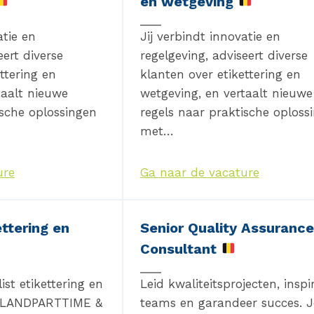
en wetgeving
atie en
Jij verbindt innovatie en
eert diverse
regelgeving, adviseert diverse
ttering en
klanten over etikettering en
taalt nieuwe
wetgeving, en vertaalt nieuwe
ische oplossingen
regels naar praktische oploss
met…
ure
Ga naar de vacature
ettering en
Senior Quality Assurance
Consultant
st etikettering en
Leid kwaliteitsprojecten, inspi
RLANDPARTTIME &
teams en garandeer succes. 